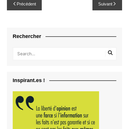
Navigation
Précédent
Suivant
de
l’article
Rechercher
Inspirant.es !