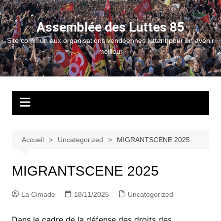
Aller
au
Assemblée des Luttes 85
contenu
Site commun aux organisations vendéennes luttant pour un avenir
meilleur
Accueil
Uncategorized
MIGRANTSCENE 2025
MIGRANTSCENE 2025
La Cimade
18/11/2025
Uncategorized
Dans le cadre de la défense des droits des