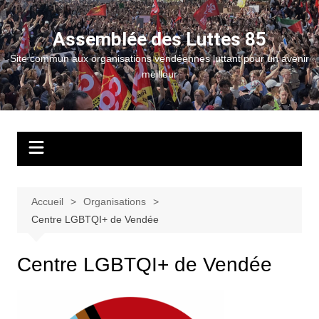
Aller
au
Assemblée des Luttes 85
contenu
Site commun aux organisations vendéennes luttant pour un avenir
meilleur
Accueil
Organisations
Centre LGBTQI+ de Vendée
Centre LGBTQI+ de Vendée