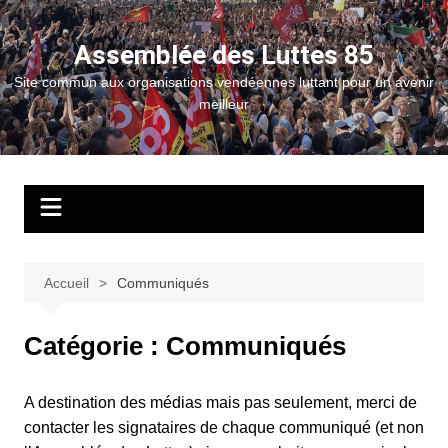
Aller
au
Assemblée des Luttes 85
contenu
Site commun aux organisations vendéennes luttant pour un avenir
meilleur
Accueil
Communiqués
Catégorie :
Communiqués
A destination des médias mais pas seulement, merci de
contacter les signataires de chaque communiqué (et non