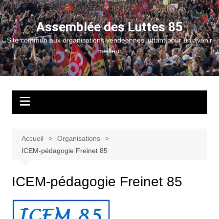
Aller
au
Assemblée des Luttes 85
contenu
Site commun aux organisations vendéennes luttant pour un avenir
meilleur
Accueil
Organisations
ICEM-pédagogie Freinet 85
ICEM-pédagogie Freinet 85