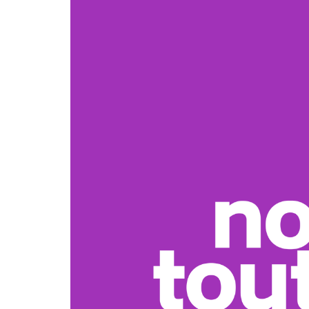
Cantine Solidaire 85
Confédération Paysanne
Vendée
Fédération Syndicale
Unitaire – FSU 85
GP2i (Grands Projets
Irresponsables et Imposés)
Groupe Henri Laborit de la
Fédération Anarchiste
ICEM-pédagogie Freinet 85
Indignons-nous 85 !
NousToutes 85
Place Publique Vendée
Sud Rail
Union Syndicale Solidaires
Vendée