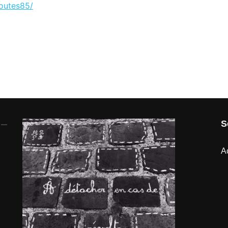
outes85/
S
A