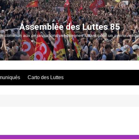
Assemblée des Luttes 85
ite commun aux organisations vendéennes luttant pour un avenir meille
uniqués
Carto des Luttes