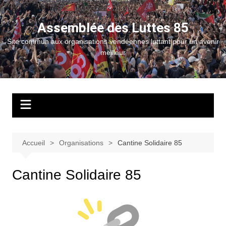
Aller
au
Assemblée des Luttes 85
contenu
Site commun aux organisations vendéennes luttant pour un avenir
meilleur
Accueil
Organisations
Cantine Solidaire 85
Cantine Solidaire 85