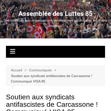
Aller
au
Assemblée des Luttes 85
contenu
Site commun aux organisations vendéennes luttant pour un avenir
meilleur
Accueil
Communiqués
Soutien aux syndicats antifascistes de Carcassone !
Communiqué VISA 85
Soutien aux syndicats
antifascistes de Carcassone !