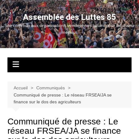
Aller
au
Assemblée des Luttes 85
contenu
Site commun aux organisations vendéennes luttant pour un avenir
meilleur
Accueil
Communiqués
Communiqué de presse : Le réseau FRSEA/JA se
finance sur le dos des agriculteurs
Communiqué de presse : Le
réseau FRSEA/JA se finance