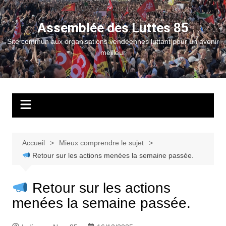
Aller
au
Assemblée des Luttes 85
contenu
Site commun aux organisations vendéennes luttant pour un avenir
meilleur
Accueil
Mieux comprendre le sujet
Retour sur les actions menées la semaine passée.
Retour sur les actions
menées la semaine passée.